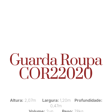
Guarda Roupa
COR22020
Altura:
2,07m
Largura:
1,20m
Profundidade:
0,47m
Volume:
2un
Peso:
78kg